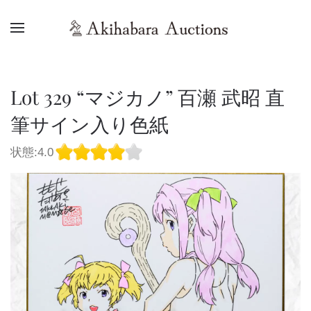
Lot 329 “マジカノ” 百瀬 武昭 直
筆サイン入り色紙
状態:4.0