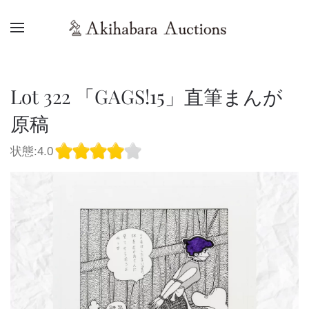
Lot 322 「GAGS!15」直筆まんが
原稿
状態:4.0