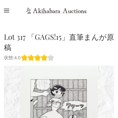
Lot 317 「GAGS!15」直筆まんが原
稿
状態:4.0