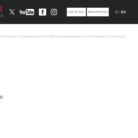
1
JP |
EN
LOG IN /OUT
REGISTRATION
CS
de
Private Sale/auction
CSR
Press
Media
Recruit
Company
Contact
0
ト