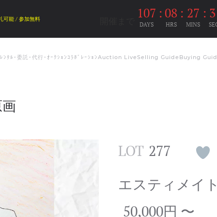
107
:
08
:
27
:
3
開催まで
札可能 / 参加無料
DAYS
HRS
MINS
SE
ﾑﾚﾝﾀﾙ･委託･代行･ｵｰｸｼｮﾝｺﾗﾎﾞﾚｰｼｮﾝ
Auction Live
Selling Guide
Buying Gui
原画
LOT
277
エスティメイ
50,000円 〜