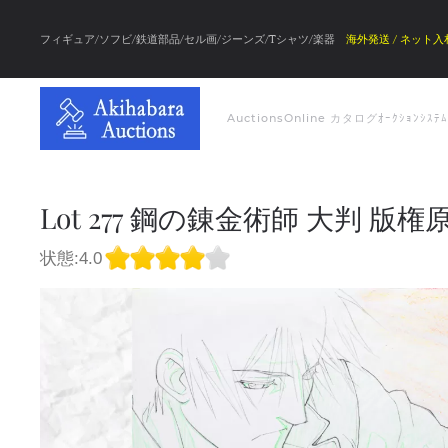
フィギュア/ソフビ/鉄道部品/セル画/ジーンズ/Tシャツ/楽器
海外発送 / ネット入
Auctions
Online カタログ
ｵｰｸｼｮﾝｼｽﾃ
Lot 277 鋼の錬金術師 大判 版権
状態:4.0