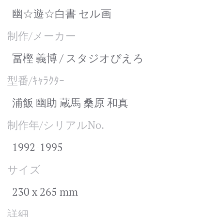
幽☆遊☆白書 セル画
制作/メーカー
冨樫 義博 / スタジオぴえろ
型番/ｷｬﾗｸﾀｰ
浦飯 幽助 蔵馬 桑原 和真
制作年/シリアルNo.
1992-1995
サイズ
230 x 265 mm
詳細