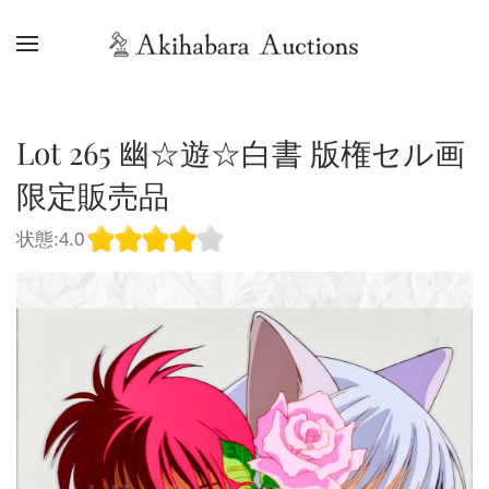
Lot 265 幽☆遊☆白書 版権セル画
限定販売品
状態:4.0