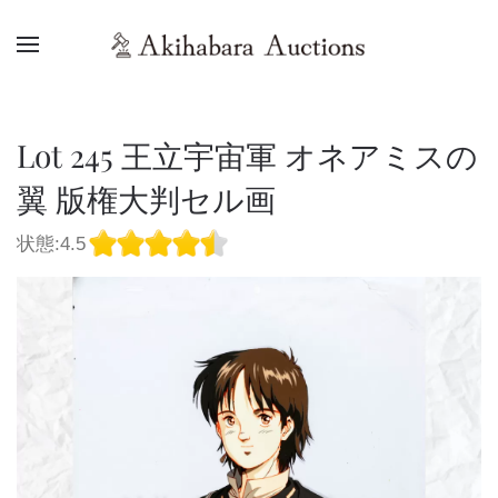
Lot 245 王立宇宙軍 オネアミスの
翼 版権大判セル画
状態:4.5