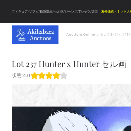
フィギュア/ソフビ/鉄道部品/セル画/ジーンズ/Tシャツ/楽器
海外発送 / ネット入
Auctions
Online カタログ
ｵｰｸｼｮﾝｼｽﾃ
Lot 237 Hunter x Hunter セル画
状態:4.0