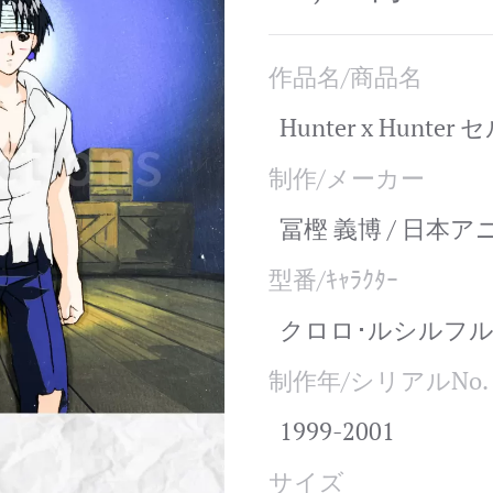
作品名/商品名
Hunter x Hunter
制作/メーカー
冨樫 義博 / 日本
型番/ｷｬﾗｸﾀｰ
クロロ･ルシルフル
制作年/シリアルNo.
1999-2001
サイズ