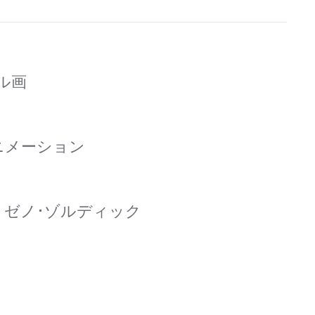
 セル画
アニメーション
 ゼノ･ゾルディック