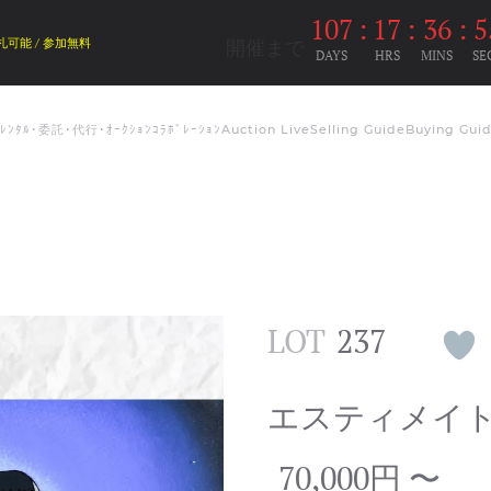
107
:
17
:
36
:
5
開催まで
札可能 / 参加無料
DAYS
HRS
MINS
SE
ﾑﾚﾝﾀﾙ･委託･代行･ｵｰｸｼｮﾝｺﾗﾎﾞﾚｰｼｮﾝ
Auction Live
Selling Guide
Buying Gui
LOT
237
エスティメイ
70,000円 〜