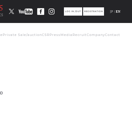
4
JP |
EN
LOG IN /OUT
REGISTRATION
CS
de
Private Sale/auction
CSR
Press
Media
Recruit
Company
Contact
0
ト