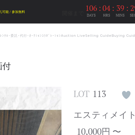
106
:
04
:
39
:
2
開催まで
札可能 / 参加無料
DAYS
HRS
MINS
SE
ﾑﾚﾝﾀﾙ･委託･代行･ｵｰｸｼｮﾝｺﾗﾎﾞﾚｰｼｮﾝ
Auction Live
Selling Guide
Buying Gui
画付
LOT
113
エスティメイ
10,000円 〜