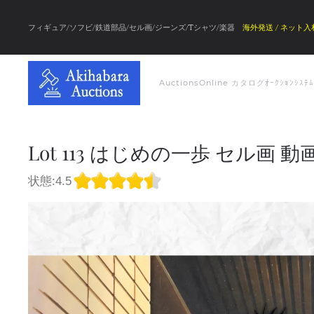
フィギュア/ソフビ/鉄道部品/セル画/ジーンズ/Tシャツ/楽器
海外発送 / ネット入
Auctions
Online カタログ
ｵｰｸｼｮﾝｼｽﾃ
Lot 113 はじめの一歩 セル画 動
状態:4.5