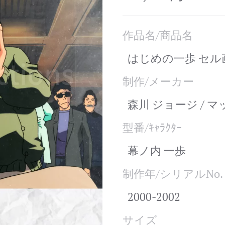
作品名/商品名
はじめの一歩 セル
制作/メーカー
森川 ジョージ / 
型番/ｷｬﾗｸﾀｰ
幕ノ内 一歩
制作年/シリアルNo.
2000-2002
サイズ