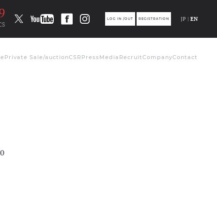
8
JP |
EN
LOG IN /OUT
REGISTRATION
CS
de
Private Sale/auction
CSR
Press
Media
Recruit
Company
Contact
0
ト