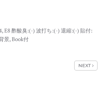
 D4, E8 酢酸臭:(-) 波打ち:(-) 退縮:(-) 貼付:
景, Book付
NEXT