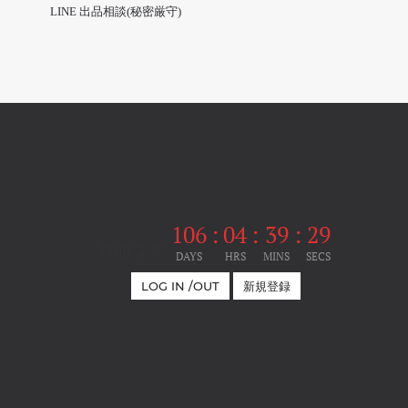
LINE 出品相談(秘密厳守)
106
:
04
:
39
:
28
開催まで
DAYS
HRS
MINS
SECS
LOG IN /OUT
新規登録