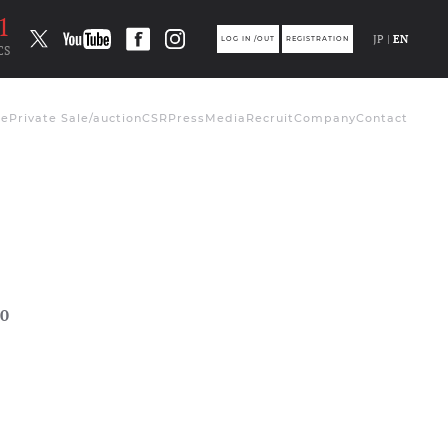
0
JP |
EN
LOG IN /OUT
REGISTRATION
CS
de
Private Sale/auction
CSR
Press
Media
Recruit
Company
Contact
0
ト