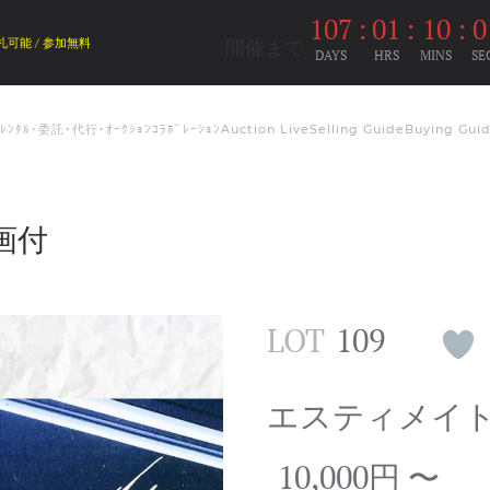
107
:
01
:
10
:
0
開催まで
札可能 / 参加無料
DAYS
HRS
MINS
SE
ﾑﾚﾝﾀﾙ･委託･代行･ｵｰｸｼｮﾝｺﾗﾎﾞﾚｰｼｮﾝ
Auction Live
Selling Guide
Buying Gui
動画付
LOT
109
エスティメイ
10,000円 〜