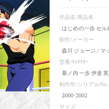
作品名/商品名
はじめの一歩 セル
制作/メーカー
森川 ジョージ / 
型番/ｷｬﾗｸﾀｰ
幕ノ内 一歩 伊達 
制作年/シリアルNo.
2000-2002
サイズ