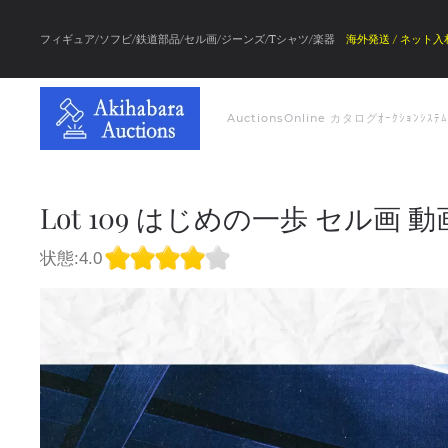
フィギュア/ソフビ/鉄道部品/セル画/ジーンズ/Tシャツ/楽器
海外発送 / ネット入
Auctions
Online カタログ
ｵｰｸｼｮﾝｼｽﾃ
Lot 109 はじめの一歩 セル画 
状態:4.0