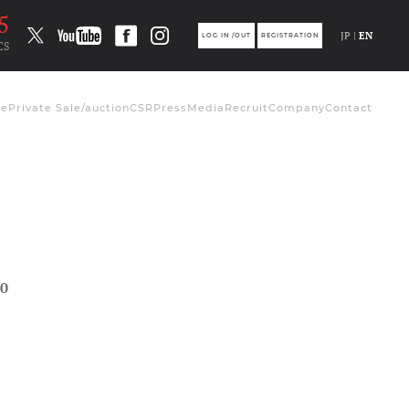
5
JP |
EN
LOG IN /OUT
REGISTRATION
CS
de
Private Sale/auction
CSR
Press
Media
Recruit
Company
Contact
0
ト