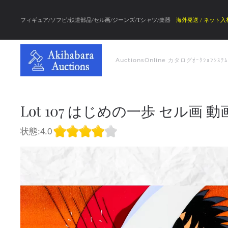
フィギュア/ソフビ/鉄道部品/セル画/ジーンズ/Tシャツ/楽器
海外発送 / ネット入
Auctions
Online カタログ
ｵｰｸｼｮﾝｼｽﾃ
Lot 107 はじめの一歩 セル画 
状態:4.0