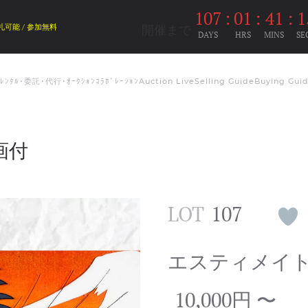
107
:
01
:
41
:
1
開催まで
札可能 / 参加無料
DAYS
HRS
MINS
SE
ﾑﾚﾝﾀﾙ･委託･代行･ｵｰｸｼｮﾝｺﾗﾎﾞﾚｰｼｮﾝ
Auction Live
Selling Guide
Buying Gui
動画付
LOT
107
エスティメイ
10,000円 〜