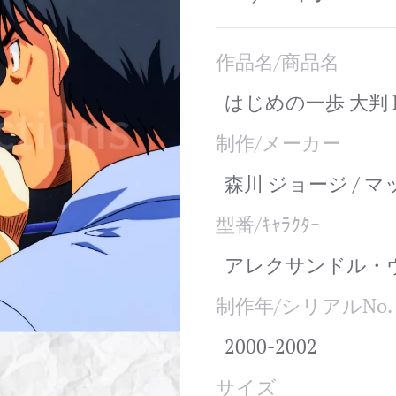
作品名/商品名
はじめの一歩 大判 
制作/メーカー
森川 ジョージ / 
型番/ｷｬﾗｸﾀｰ
アレクサンドル・
制作年/シリアルNo.
2000-2002
サイズ