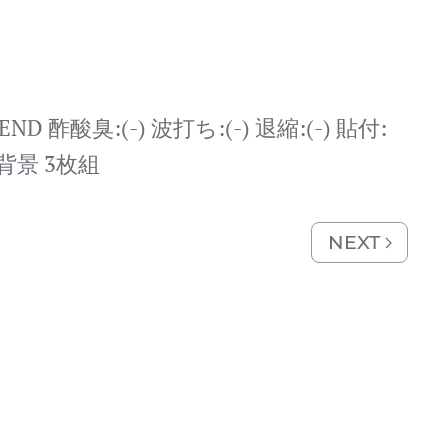
C1END 酢酸臭:(-) 波打ち:(-) 退縮:(-) 貼付:
背景 3枚組
NEXT