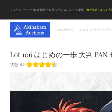
フィギュア/ソフビ/鉄道部品/セル画/ジーンズ/Tシャツ/楽器
海外発送 / ネット入
Auctions
Online カタログ
ｵｰｸｼｮﾝｼｽﾃ
Lot 106 はじめの一歩 大判 PA
状態:4.5