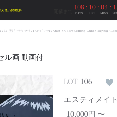
108
:
10
:
03
:
1
開催まで
札可能 / 参加無料
DAYS
HRS
MINS
SE
ﾑﾚﾝﾀﾙ･委託･代行･ｵｰｸｼｮﾝｺﾗﾎﾞﾚｰｼｮﾝ
Auction Live
Selling Guide
Buying Gui
N セル画 動画付
LOT
106
エスティメイ
10,000円 〜