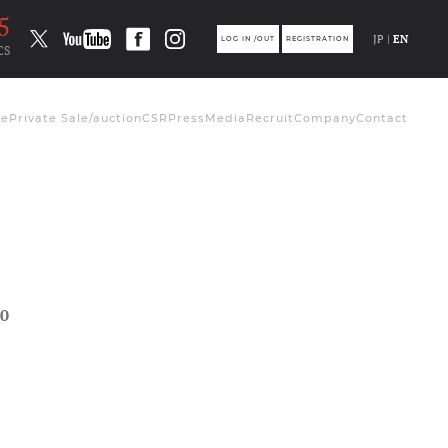
4
JP |
EN
LOG IN /OUT
REGISTRATION
CS
de
Private Sale/auction
CSR
Press
Media
Recruit
Company
Contact
0
ト