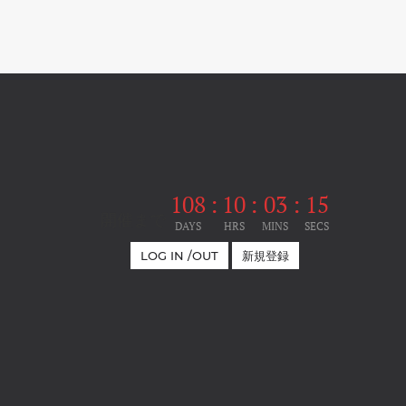
108
:
10
:
03
:
14
開催まで
DAYS
HRS
MINS
SECS
LOG IN /OUT
新規登録