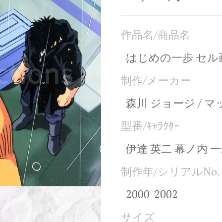
作品名/商品名
はじめの一歩 セル画 
制作/メーカー
森川 ジョージ / 
型番/ｷｬﾗｸﾀｰ
伊達 英二 幕ノ内 
制作年/シリアルNo.
2000-2002
サイズ