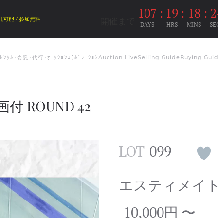
107
:
19
:
18
:
2
開催まで
札可能 / 参加無料
DAYS
HRS
MINS
SE
ﾑﾚﾝﾀﾙ･委託･代行･ｵｰｸｼｮﾝｺﾗﾎﾞﾚｰｼｮﾝ
Auction Live
Selling Guide
Buying Gui
付 ROUND 42
LOT
099
エスティメイ
10,000円 〜