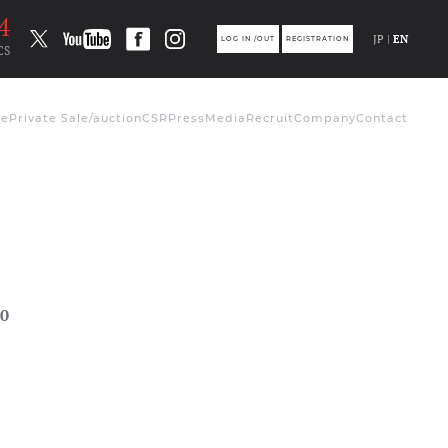
4
JP |
EN
LOG IN /OUT
REGISTRATION
CS
de
Private Sale/auction
CSR
Press
Media
Recruit
Company
Contact
0
ト