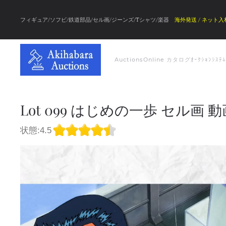
フィギュア/ソフビ/鉄道部品/セル画/ジーンズ/Tシャツ/楽器
海外発送 / ネット入
Auctions
Online カタログ
ｵｰｸｼｮﾝｼｽﾃ
Lot 099 はじめの一歩 セル画 動画
状態:4.5