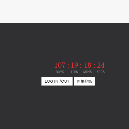
107
:
19
:
18
:
24
開催まで
DAYS
HRS
MINS
SECS
LOG IN /OUT
新規登録