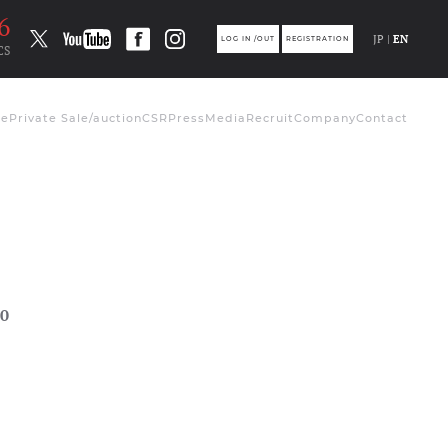
6
JP |
EN
LOG IN /OUT
REGISTRATION
CS
de
Private Sale/auction
CSR
Press
Media
Recruit
Company
Contact
0
ト