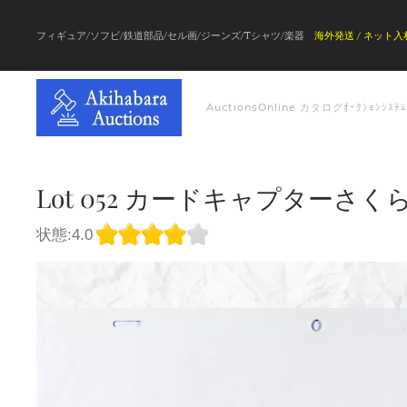
フィギュア/ソフビ/鉄道部品/セル画/ジーンズ/Tシャツ/楽器
海外発送 / ネット入
Auctions
Online カタログ
ｵｰｸｼｮﾝｼｽﾃ
Lot 052 カードキャプターさく
状態:4.0