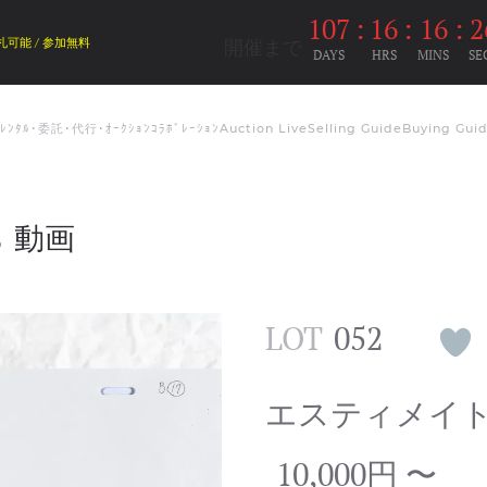
107
:
16
:
16
:
2
開催まで
札可能 / 参加無料
DAYS
HRS
MINS
SE
ﾑﾚﾝﾀﾙ･委託･代行･ｵｰｸｼｮﾝｺﾗﾎﾞﾚｰｼｮﾝ
Auction Live
Selling Guide
Buying Gui
ら 動画
LOT
052
エスティメイ
10,000円 〜