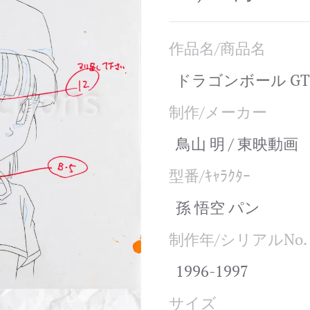
作品名/商品名
ドラゴンボール GT 動画
制作/メーカー
鳥山 明 / 東映動画
型番/ｷｬﾗｸﾀｰ
孫 悟空 パン
制作年/シリアルNo.
1996-1997
サイズ