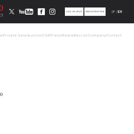
0
JP |
EN
LOG IN /OUT
REGISTRATION
CS
de
Private Sale/auction
CSR
Press
Media
Recruit
Company
Contact
0
ト