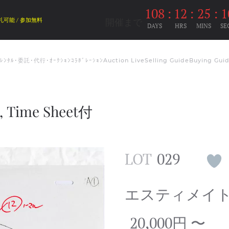
108
:
12
:
25
:
1
開催まで
札可能 / 参加無料
DAYS
HRS
MINS
SE
ﾑﾚﾝﾀﾙ･委託･代行･ｵｰｸｼｮﾝｺﾗﾎﾞﾚｰｼｮﾝ
Auction Live
Selling Guide
Buying Gui
Time Sheet付
LOT
029
エスティメイ
20,000円 〜