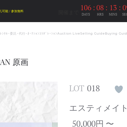
106
:
08
:
13
:
0
開催まで
札可能 / 参加無料
DAYS
HRS
MINS
SE
ﾑﾚﾝﾀﾙ･委託･代行･ｵｰｸｼｮﾝｺﾗﾎﾞﾚｰｼｮﾝ
Auction Live
Selling Guide
Buying Gui
PAN 原画
LOT
018
エスティメイ
50,000円 〜