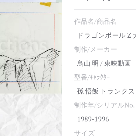
作品名/商品名
ドラゴンボール Z 大
制作/メーカー
鳥山 明 / 東映動画
型番/ｷｬﾗｸﾀｰ
孫 悟飯 トランクス
制作年/シリアルNo.
1989-1996
サイズ