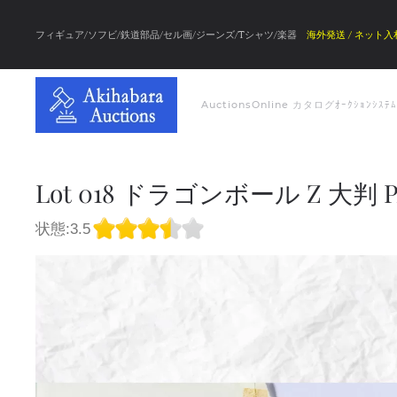
フィギュア/ソフビ/鉄道部品/セル画/ジーンズ/Tシャツ/楽器
海外発送 / ネット入
Auctions
Online カタログ
ｵｰｸｼｮﾝｼｽﾃ
Lot 018 ドラゴンボール Z 大判 
状態:3.5