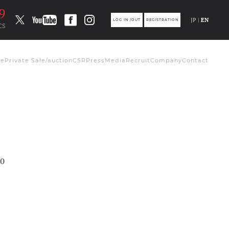
8
JP |
EN
LOG IN /OUT
REGISTRATION
CS
de
Private Sale/auction
CSR
Press
Media
Recruit
Company
Contact
0
ト